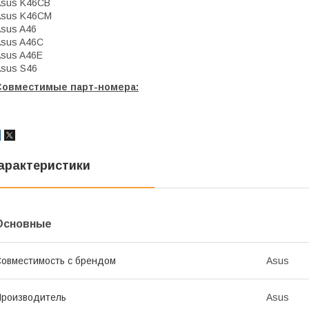
Asus K46CB
Asus K46CM
sus A46
sus A46C
sus A46E
sus S46
Совместимые парт-номера:
арактеристики
Основные
овместимость с брендом
Asus
роизводитель
Asus