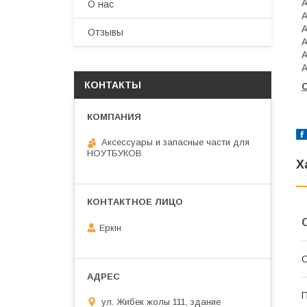
О нас
A
Отзывы
A
A
A
КОНТАКТЫ
Аксессуары и запасные части для
НОУТБУКОВ
Х
Еркін
С
П
ул. Жибек жолы 111, здание