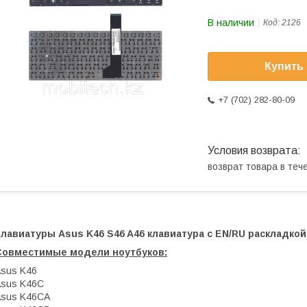
В наличии
Код:
2126
Купить
+7 (702) 282-80-09
возврат товара в те
лавиатуры Asus K46 S46 A46 клавиатура c EN/RU раскладкой
Совместимые модели ноутбуков:
sus K46
sus K46C
Asus K46CA