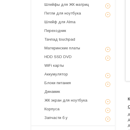
Шлейфы для ЖК матриц
Петли для ноутбука
Шлейф для Alma
Переходник
Тачпад touchpad
Материнские платы
HDD SSD DVD
WiFi карты
Аккумулятор
Блоки питания
Динамик
К
ЖК экран для ноутбука
Корпуса
A
Запчасти б.у
A