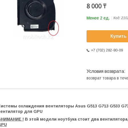
8 000 ₸
Менее 2 ед.
Код:
210
Купить
+7 (702) 282-80-09
возврат товара в те
Системы охлаждения вентиляторы Asus G513 G713 G533 G733
вентилятор для GPU
ВНИМАНИЕ !
В этой модели ноутбука стоит два вентилятор
GPU