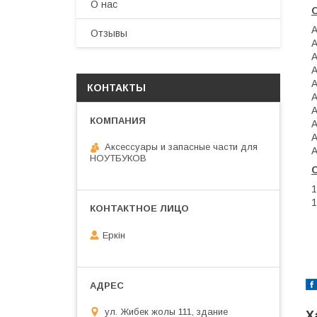
О нас
A
Отзывы
A
A
A
A
КОНТАКТЫ
A
A
A
A
Аксессуары и запасные части для
A
НОУТБУКОВ
Еркін
ул. Жибек жолы 111, здание
Х