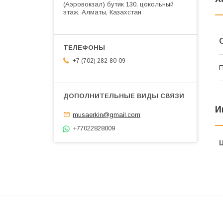
(Аэровокзал) бутик 130, цокольный
этаж, Алматы, Казахстан
+7 (702) 282-80-09
П
И
musaerkin@gmail.com
+77022828009