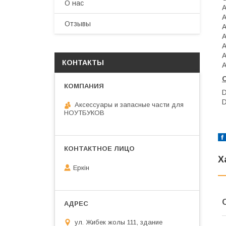
О нас
A
A
Отзывы
A
A
A
A
КОНТАКТЫ
A
Аксессуары и запасные части для
НОУТБУКОВ
Х
Еркін
ул. Жибек жолы 111, здание