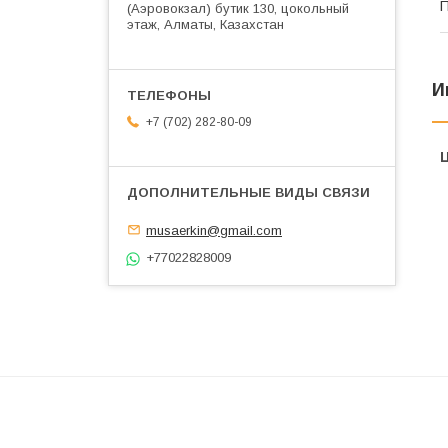
П
(Аэровокзал) бутик 130, цокольный
этаж, Алматы, Казахстан
И
+7 (702) 282-80-09
musaerkin@gmail.com
+77022828009