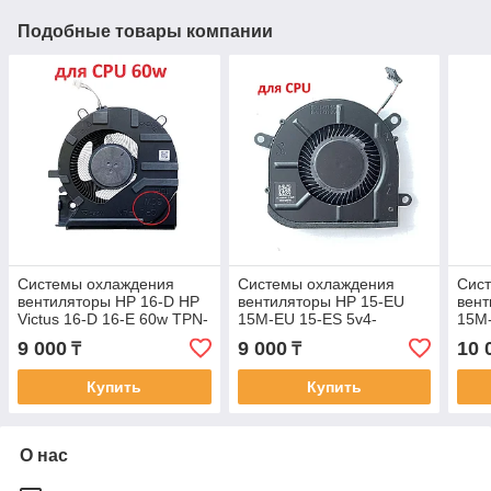
Подобные товары компании
Системы охлаждения
Системы охлаждения
Сис
вентиляторы HP 16-D HP
вентиляторы HP 15-EU
вент
Victus 16-D 16-E 60w TPN-
15M-EU 15-ES 5v4-
15M-
Q263 TPN-Q264 4-pin 5v
pinEnvy X360 15-EU Кулер
X360
9 000
9 000
10 
₸
₸
Кулер FAN вентилятор
FAN вентилятор для CPU
вент
Купить
Купить
О нас