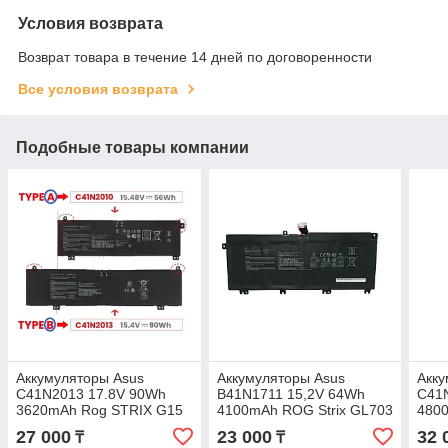
Условия возврата
Возврат товара в течение 14 дней по договоренности
Все условия возврата
Подобные товары компании
Аккумуляторы Asus
Аккумуляторы Asus
Акку
C41N2013 17.8V 90Wh
B41N1711 15,2V 64Wh
C41
3620mAh Rog STRIX G15
4100mAh ROG Strix GL703
4800
G512 G513 G713 батарея
FX503 FX705 батарея
GL7
27 000
23 000
32 
₸
₸
аккумулятор ORIGINAL
аккумулятор ORIGINAL
акку