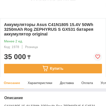
Аккумуляторы Asus C41N1805 15.4V 50Wh
3250mAh Rog ZEPHYRUS S GX531 батарея
аккумулятор original
Менее 2 ед.
Код: 1978
Розница
35 000
₸
Купить
Описание
Характеристики
Доставка
Оплата
Усл
Описание
C41N1805 15.4V 50Wh 3250mAh Rog ZEPHYRUS S GX531