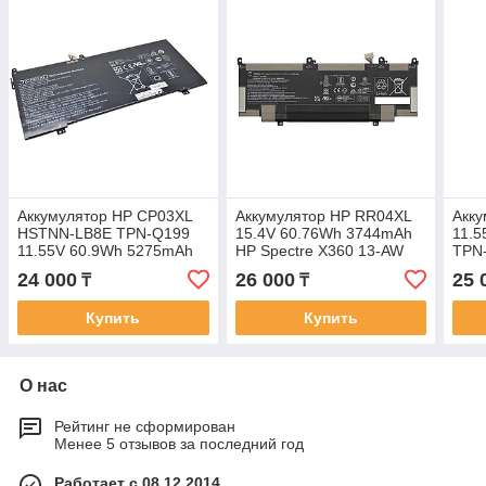
Аккумулятор HP CP03XL
Аккумулятор HP RR04XL
Акк
HSTNN-LB8E TPN-Q199
15.4V 60.76Wh 3744mAh
11.
11.55V 60.9Wh 5275mAh
HP Spectre X360 13-AW
TPN-
HP Spectre X360 13-AE
батарея аккумулятор
X360
24 000
26 000
25 
₸
₸
батарея аккумулятор
ORIGINAL
13-W
Купить
Купить
О нас
Рейтинг не сформирован
Менее 5 отзывов за последний год
Работает с 08.12.2014