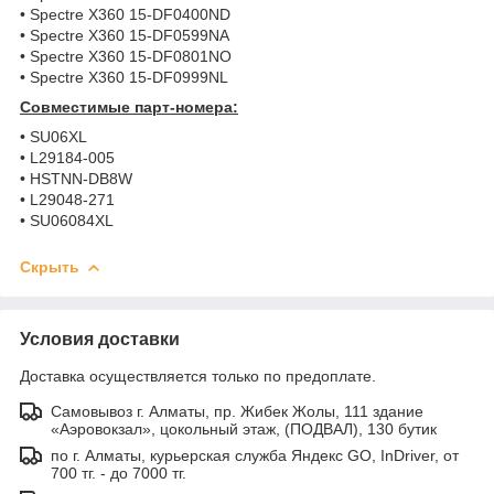
• Spectre X360 15-DF0400ND
• Spectre X360 15-DF0599NA
• Spectre X360 15-DF0801NO
• Spectre X360 15-DF0999NL
Совместимые парт-номера:
• SU06XL
• L29184-005
• HSTNN-DB8W
• L29048-271
• SU06084XL
Скрыть
Условия доставки
Доставка осуществляется только по предоплате.
Самовывоз г. Алматы, пр. Жибек Жолы, 111 здание
«Аэровокзал», цокольный этаж, (ПОДВАЛ), 130 бутик
по г. Алматы, курьерская служба Яндекс GO, InDriver, от
700 тг. - до 7000 тг.