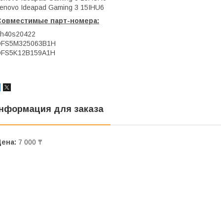
enovo Ideapad Gaming 3 15IHU6
Совместимые парт-номера:
h40s20422
DFS5M325063B1H
DFS5K12B159A1H
нформация для заказа
Цена:
7 000 ₸