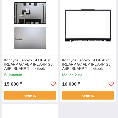
Корпуса Lenovo 14 G6 ABP
Корпуса Lenovo 14 G6 ABP
IRL ARP G7 ABP IRL ARP G8
IRL ARP G7 ABP IRL ARP G8
ABP IRL ARP ThinkBook
ABP IRL ARP ThinkBook
корпус A часть крышка
корпус B часть рамка
В наличии
Менее 2 ед.
матрицы
матрицы
15 000
10 000
₸
₸
Купить
Купить