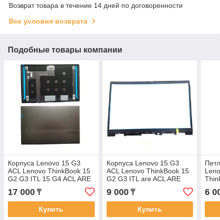
Возврат товара в течение 14 дней по договоренности
Все условия возврата
Подобные товары компании
Корпуса Lenovo 15 G3
Корпуса Lenovo 15 G3
Петл
ACL Lenovo ThinkBook 15
ACL Lenovo ThinkBook 15
Leno
G2 G3 ITL 15 G4 ACL ARE
G2 G3 ITL are ACL ARE
Thin
корпус A часть крышка
корпус B часть рамка
15 G
17 000
9 000
6 0
₸
₸
матрицы
матрицы
пар
Купить
Купить