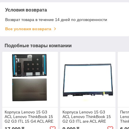
Условия возврата
Возврат товара в течение 14 дней по договоренности
Все условия возврата
Подобные товары компании
Корпуса Lenovo 15 G3
Корпуса Lenovo 15 G3
Петл
ACL Lenovo ThinkBook 15
ACL Lenovo ThinkBook 15
Leno
G2 G3 ITL 15 G4 ACL ARE
G2 G3 ITL are ACL ARE
Thin
корпус A часть крышка
корпус B часть рамка
15 G