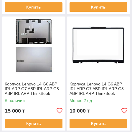
Купить
Купить
Корпуса Lenovo 14 G6 ABP
Корпуса Lenovo 14 G6 ABP
IRL ARP G7 ABP IRL ARP G8
IRL ARP G7 ABP IRL ARP G8
ABP IRL ARP ThinkBook
ABP IRL ARP ThinkBook
корпус A часть крышка
корпус B часть рамка
В наличии
Менее 2 ед.
матрицы
матрицы
15 000
10 000
₸
₸
Купить
Купить