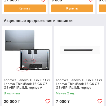
17 000
9 000
6 0
₸
₸
матрицы
матрицы
пар
Купить
Купить
Акционные предложения и новинки
Корпуса Lenovo 16 G6 G7 G8
Корпуса Lenovo 16 G6 G7 G8
Lenovo ThinkBook 16 G6 G7
Lenovo ThinkBook 16 G6 G7
G8 ABP IRL IML корпус A
G8 ABP IRL IML корпус
часть крышка матрицы
крышка петли
В наличии
Менее 2 ед.
20 000
7 000
₸
₸