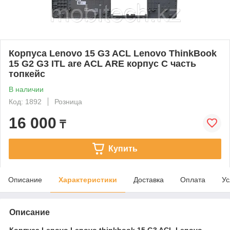
Корпуса Lenovo 15 G3 ACL Lenovo ThinkBook
15 G2 G3 ITL are ACL ARE корпус C часть
топкейс
В наличии
Код: 1892
Розница
16 000
₸
Купить
Описание
Характеристики
Доставка
Оплата
Ус
Описание
Корпуса Lenovo Lenovo thinkbook 15 G3 ACL Lenovo