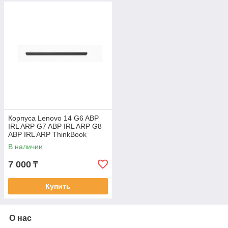
Корпуса Lenovo 14 G6 ABP
IRL ARP G7 ABP IRL ARP G8
ABP IRL ARP ThinkBook
крышка шарнира
В наличии
7 000
₸
Купить
О нас