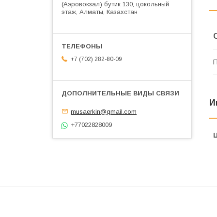
(Аэровокзал) бутик 130, цокольный
этаж, Алматы, Казахстан
+7 (702) 282-80-09
П
И
musaerkin@gmail.com
+77022828009