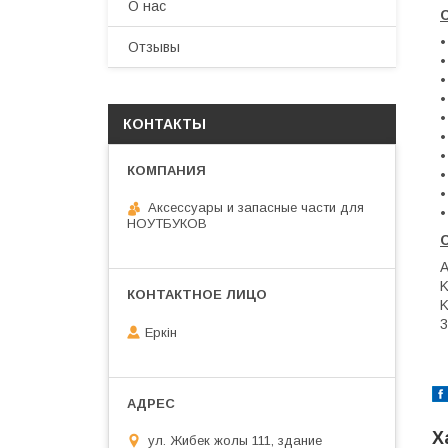
О нас
•
Отзывы
•
•
•
•
КОНТАКТЫ
•
•
•
•
Аксессуары и запасные части для
•
НОУТБУКОВ
K
3
Еркін
Х
ул. Жибек жолы 111, здание