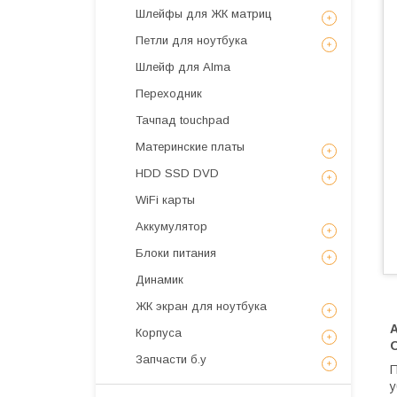
Шлейфы для ЖК матриц
Петли для ноутбука
Шлейф для Alma
Переходник
Тачпад touchpad
Материнские платы
HDD SSD DVD
WiFi карты
Аккумулятор
Блоки питания
Динамик
ЖК экран для ноутбука
А
Корпуса
Запчасти б.у
П
у