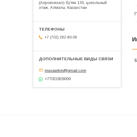
(Аэровокзал) бутик 130, цокольный
этаж, Алматы, Казахстан
П
+7 (702) 282-80-09
И
musaerkin@gmail.com
+77022828009