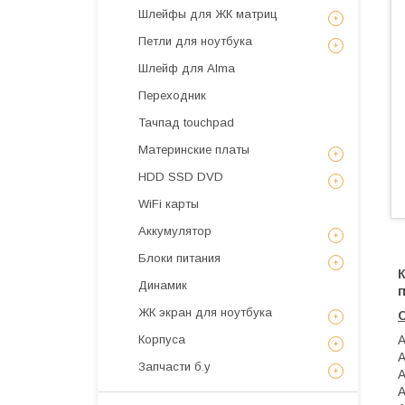
Шлейфы для ЖК матриц
Петли для ноутбука
Шлейф для Alma
Переходник
Тачпад touchpad
Материнские платы
HDD SSD DVD
WiFi карты
Аккумулятор
Блоки питания
К
Динамик
ЖК экран для ноутбука
Корпуса
A
A
Запчасти б.у
A
A