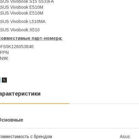
SUS Vivobook S15 S533FA
SUS Vivobook E510M
SUS Vivobook E510M
SUS Vivobook L510MA
SUS Vivobook X510
Совместимые парт-номера:
DFS5K126053840
FPPN
FN9K
арактеристики
Основные
овместимость с брендом
Asus