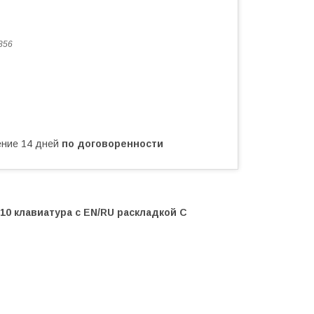
856
чение 14 дней
по договоренности
10 клавиатура c EN/RU раскладкой C