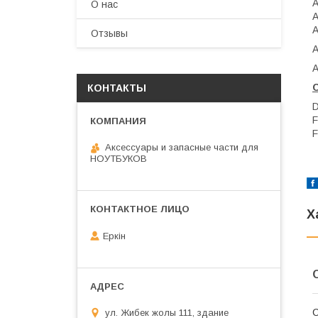
A
О нас
A
A
Отзывы
A
A
КОНТАКТЫ
Аксессуары и запасные части для
НОУТБУКОВ
Х
Еркін
С
ул. Жибек жолы 111, здание