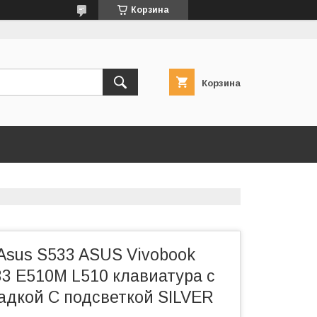
Корзина
Корзина
Asus S533 ASUS Vivobook
33 E510M L510 клавиатура c
адкой C подсветкой SILVER