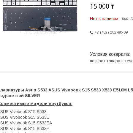
15 000 ₸
Нет в наличии
Код:
1
+7 (702) 282-80-09
возврат товара в те
лавиатуры Asus S533 ASUS Vivobook S15 S533 X533 E510M L5
подсветкой SILVER
Совместимые модели ноутбуков:
SUS Vivobook S15 S533
SUS Vivobook S15 S533E
SUS Vivobook S15 S533EA
SUS Vivobook S15 S533F