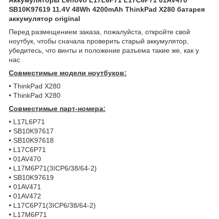
SB10K97619 11.4V 48Wh 4200mAh ThinkPad X280 батарея
аккумулятор original
Перед размещением заказа, пожалуйста, откройте свой
ноутбук, чтобы сначала проверить старый аккумулятор,
убедитесь, что винты и положение разъема такие же, как у
нас
Совместимые модели ноутбуков:
• ThinkPad X280
• ThinkPad X280
Совместимые парт-номера:
• L17L6P71
• SB10K97617
• SB10K97618
• L17C6P71
• 01AV470
• L17M6P71(3ICP6/38/64-2)
• SB10K97619
• 01AV471
• 01AV472
• L17C6P71(3ICP6/38/64-2)
• L17M6P71