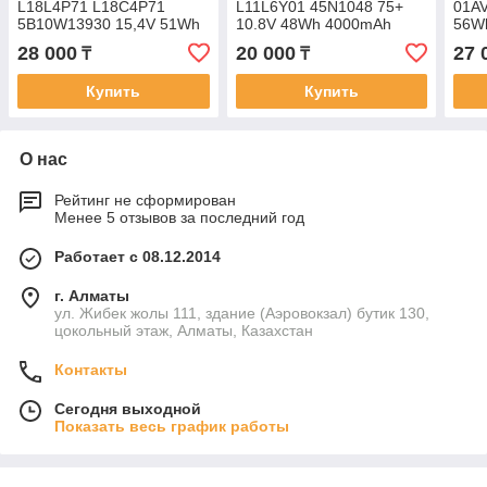
L18L4P71 L18C4P71
L11L6Y01 45N1048 75+
01A
5B10W13930 15,4V 51Wh
10.8V 48Wh 4000mAh
56W
****mAh ThinkPad X1
ThinkPad B480 B490 B580
X1 
28 000
20 000
27 
₸
₸
YOGA GEN 5-20 батарея
B590 E530 батарея
YOG
акку
Купить
Купить
О нас
Рейтинг не сформирован
Менее 5 отзывов за последний год
Работает с 08.12.2014
г. Алматы
ул. Жибек жолы 111, здание (Аэровокзал) бутик 130,
цокольный этаж, Алматы, Казахстан
Контакты
Сегодня выходной
Показать весь график работы