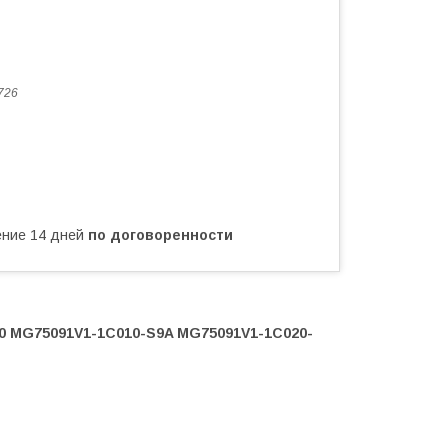
726
чение 14 дней
по договоренности
0 MG75091V1-1C010-S9A MG75091V1-1C020-