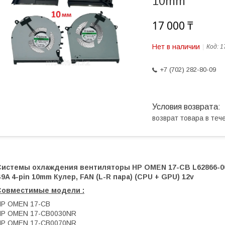
10mm
17 000 ₸
Нет в наличии
Код:
1
+7 (702) 282-80-09
возврат товара в те
Системы охлаждения вентиляторы HP OMEN 17-CB L62866-0
9A 4-pin 10mm Кулер, FAN (L-R пара) (CPU + GPU) 12v
Совместимые модели :
HP OMEN 17-CB
HP OMEN 17-CB0030NR
HP OMEN 17-CB0070NR