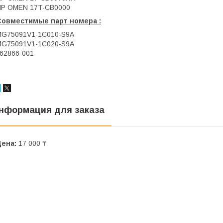
HP OMEN 17T-CB0000
Совместимые парт номера :
MG75091V1-1C010-S9A
MG75091V1-1C020-S9A
62866-001
нформация для заказа
Цена:
17 000 ₸