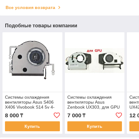
Все условия возврата
Подобные товары компании
Системы охлаждения
Системы охлаждения
Сис
вентиляторы Asus S406
вентиляторы Asus
вент
X406 Vivobook S14 5v 4-
Zenbook UX303, для GPU
UX4
pin Кулер FAN
EF40050S1-C140-S9A 4-
Zen
8 000
7 000
12 
₸
₸
pin Кулер, FAN
UM42
Кул
Купить
Купить