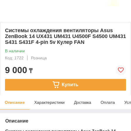
Системы охлаждения вентиляторы Asus
ZenBook 14 UX431 UM431 U4500F S4500 UM431
S431 S431F 4-pin 5v Кулер FAN
В наличии
Код: 1722
Розница
9 000
₸
Купить
Описание
Характеристики
Доставка
Оплата
Усл
Описание
Системы охлаждения вентиляторы Asus ZenBook 14