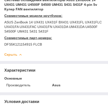
UX431 UM431 U4500F S4500 UM431 S431 S431F 4-pin 5v
Кулер FAN вентилятор
Совместимые модели ноутбуков:
ASUS ZenBook 14 UX431 UX431F BX431 UX431FL UX431FLC
UX431FA UX431FAC UX431FN UX431DA UM431DA U4500F
S4500F UM431 S431 S431F
Совместимые парт-номера:
DFS5K121154915 FLCB
Скрыть
Характеристики
Основные
Производитель
Asus
Условия доставки