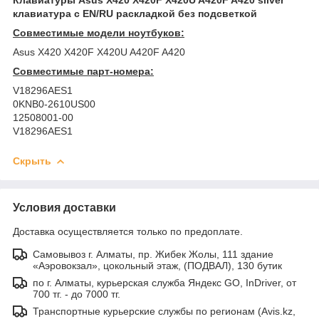
клавиатура c EN/RU раскладкой без подсветкой
Совместимые модели ноутбуков:
Asus X420 X420F X420U A420F A420
Совместимые парт-номера:
V18296AES1
0KNB0-2610US00
12508001-00
V18296AES1
Скрыть
Условия доставки
Доставка осуществляется только по предоплате.
Самовывоз г. Алматы, пр. Жибек Жолы, 111 здание
«Аэровокзал», цокольный этаж, (ПОДВАЛ), 130 бутик
по г. Алматы, курьерская служба Яндекс GO, InDriver, от
700 тг. - до 7000 тг.
Транспортные курьерские службы по регионам (Avis.kz,