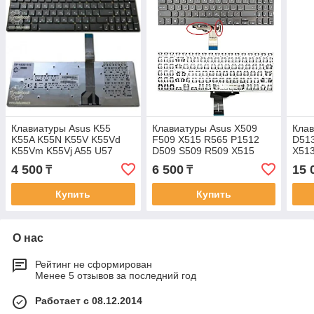
Клавиатуры Asus K55
Клавиатуры Asus X509
Клав
K55A K55N K55V K55Vd
F509 X515 R565 P1512
D51
K55Vm K55Vj A55 U57
D509 S509 R509 X515
X513
X751L K55 K55A
клавиатура c RU/ EN
RU/ 
4 500
6 500
15 
₸
₸
клавиатура c EN/RU
раскладкой без
подс
раскладкой
подсветкой
Купить
Купить
О нас
Рейтинг не сформирован
Менее 5 отзывов за последний год
Работает с 08.12.2014