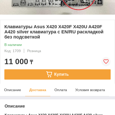
Клавиатуры Asus X420 X420F X420U A420F
A420 silver клавиатура c EN/RU раскладкой
без подсветкой
В наличии
Код: 1709
Розница
11 000
₸
Купить
Описание
Доставка
Оплата
Условия возврата
Описание
Клавиатуры Asus X420 X420F X420U A420F A420 silver