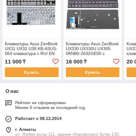
Клавиатуры Asus ZenBook
Клавиатуры Asus ZenBook
Клав
UX31 UX32 U38 KB-ASUS-
UX330 UX330U UX305
UX3
064 клавиатура c RU/ EN
0KNB0-2632GE00 с
клав
раскладкой
подсветкой клавиатура c
раск
11 000
16 000
20 
₸
₸
RU/ EN раскладкой
Купить
Купить
О нас
Рейтинг не сформирован
Менее 5 отзывов за последний год
Работает с 08.12.2014
г. Алматы
ул. Жибек жолы 111, здание (Аэровокзал) бутик 130,