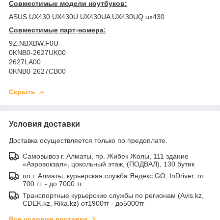
Совместимые модели ноутбуков:
ASUS UX430 UX430U UX430UA UX430UQ ux430
Совместимые парт-номера:
9Z.NBXBW.F0U
0KNB0-2627UK00
2627LA00
0KNB0-2627CB00
Скрыть
Условия доставки
Доставка осуществляется только по предоплате.
Самовывоз г. Алматы, пр. Жибек Жолы, 111 здание
«Аэровокзал», цокольный этаж, (ПОДВАЛ), 130 бутик
по г. Алматы, курьерская служба Яндекс GO, InDriver, от
700 тг. - до 7000 тг.
Транспортные курьерские службы по регионам (Avis.kz,
CDEK.kz, Rika.kz) от1900тг - до5000тг
Все условия доставки