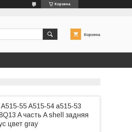
Корзина
Корзина
 A515-55 A515-54 a515-53
Q13 A часть A shell задняя
с цвет gray