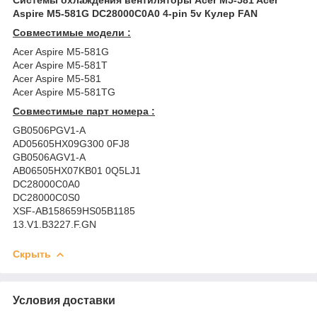
Aspire M5-581G DC28000C0A0 4-pin 5v Кулер FAN
Совместимые модели :
Acer Aspire M5-581G
Acer Aspire M5-581T
Acer Aspire M5-581
Acer Aspire M5-581TG
Совместимые парт номера :
GB0506PGV1-A
AD05605HX09G300 0FJ8
GB0506AGV1-A
AB06505HX07KB01 0Q5LJ1
DC28000C0A0
DC28000C0S0
XSF-AB158659HS05B1185
13.V1.B3227.F.GN
Скрыть
Условия доставки