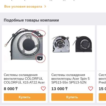
Все условия возврата
Подобные товары компании
Системы охлаждения
Системы охлаждения
Сис
вентиляторы COLORFUL
вентиляторы Acer Spin 5
вент
COLORFUL X15 AT22 Acer
SP513-55n SP513-52N
Pred
Aspire A715-79g 5v 4-pin
N19Q7 TMP215-52 N19Q8
PT31
8 000
13 000
15 
₸
₸
GPU Кулер FAN
4-pin 5v кулер FAN
куле
Купить
Купить