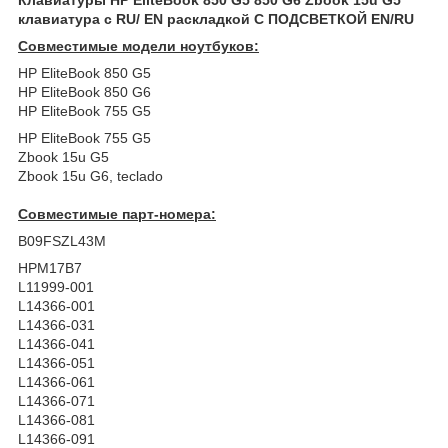
клавиатура c RU/ EN раскладкой С ПОДСВЕТКОЙ EN/RU
Совместимые модели ноутбуков:
HP EliteBook 850 G5
HP EliteBook 850 G6
HP EliteBook 755 G5
HP EliteBook 755 G5
Zbook 15u G5
Zbook 15u G6, teclado
Совместимые парт-номера:
B09FSZL43M
HPM17B7
L11999-001
L14366-001
L14366-031
L14366-041
L14366-051
L14366-061
L14366-071
L14366-081
L14366-091