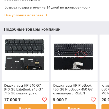
Возврат товара в течение 14 дней по договоренности
Все условия возврата
Подобные товары компании
Клавиатуры HP 840 G7
Клавиатуры HP ProBook
Клав
840 G8 EliteBook 745 G7
450 G6 ProBbook 450 G7
850 
745 G8 клавиатура c
клавиатура c RU/EN
M074
EN/RU раскладкой с
раскладкой без
RU/ 
17 000
9 000
20 
₸
₸
подсветкой
подсветкиой
подс
Купить
Купить