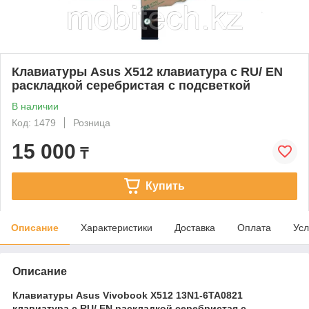
Клавиатуры Asus X512 клавиатура c RU/ EN
раскладкой серебристая c подсветкой
В наличии
Код: 1479
Розница
15 000
₸
Купить
Описание
Характеристики
Доставка
Оплата
Усл
Описание
Клавиатуры Asus Vivobook X512 13N1-6TA0821
клавиатура c RU/ EN раскладкой серебристая c