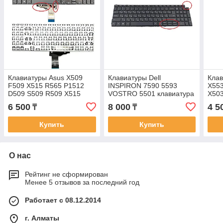
Клавиатуры Asus X509
Клавиатуры Dell
Клав
F509 X515 R565 P1512
INSPIRON 7590 5593
X553
D509 S509 R509 X515
VOSTRO 5501 клавиатура
X50
клавиатура c RU/ EN
c RU/ EN раскладкой БЕЗ
клав
6 500
8 000
4 5
₸
₸
раскладкой без
подсветкой
раск
подсветкой
Купить
Купить
О нас
Рейтинг не сформирован
Менее 5 отзывов за последний год
Работает с 08.12.2014
г. Алматы