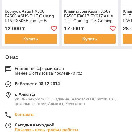
Корпуса Asus FX506
Клавиатуры Asus FX507
Клав
FA506 ASUS TUF Gaming
FA507 FA617 FX617 Asus
TUF
F15 FX506H корпус B
TUF Gaming F15 Gaming
FA51
часть рамка матрицы
A16 FX517 FX707 FA707
EN р
12 000
17 000
28 
₸
₸
клавиатура c EN/RU
подс
Купить
Купить
О нас
Рейтинг не сформирован
Менее 5 отзывов за последний год
Работает с 08.12.2014
г. Алматы
ул. Жибек жолы 111, здание (Аэровокзал) бутик 130,
цокольный этаж, Алматы, Казахстан
Контакты
Сегодня выходной
Показать весь график работы