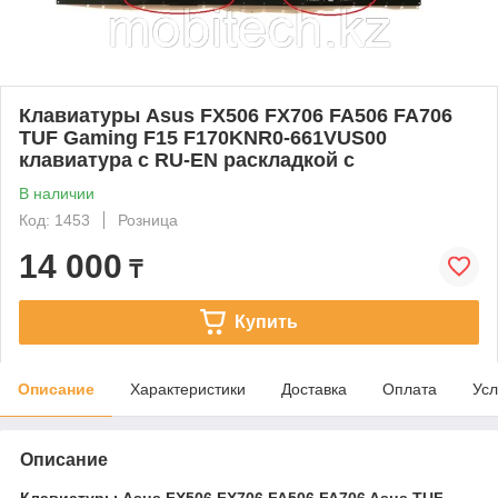
Клавиатуры Asus FX506 FX706 FA506 FA706
TUF Gaming F15 F170KNR0-661VUS00
клавиатура c RU-EN раскладкой c
В наличии
Код: 1453
Розница
14 000
₸
Купить
Описание
Характеристики
Доставка
Оплата
Усл
Описание
Клавиатуры Asus FX506 FX706 FA506 FA706 Asus TUF